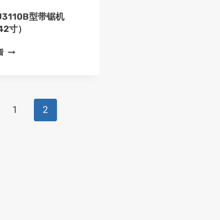
J3110B型带锯机
42寸）
MJ3110B
看
型
带
锯
机
1
2
（42
寸）